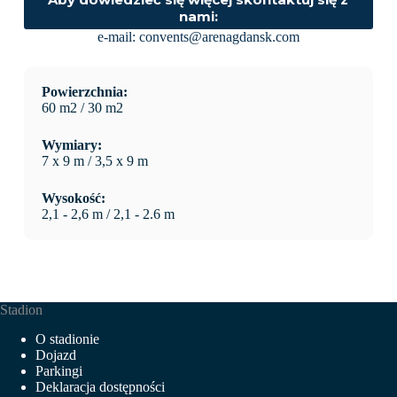
nami:
e-mail:
convents@arenagdansk.com
Powierzchnia:
60 m2 / 30 m2
Wymiary:
7 x 9 m / 3,5 x 9 m
Wysokość:
2,1 - 2,6 m / 2,1 - 2.6 m
Stadion
O stadionie
Dojazd
Parkingi
Deklaracja dostępności