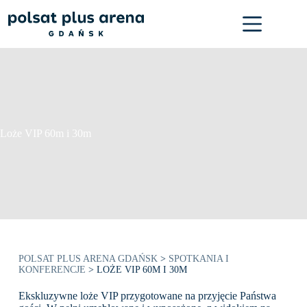
Przejdź
do
treści
Loże VIP 60m i 30m
POLSAT PLUS ARENA GDAŃSK
>
SPOTKANIA I
KONFERENCJE
>
LOŻE VIP 60M I 30M
Ekskluzywne loże VIP przygotowane na przyjęcie Państwa