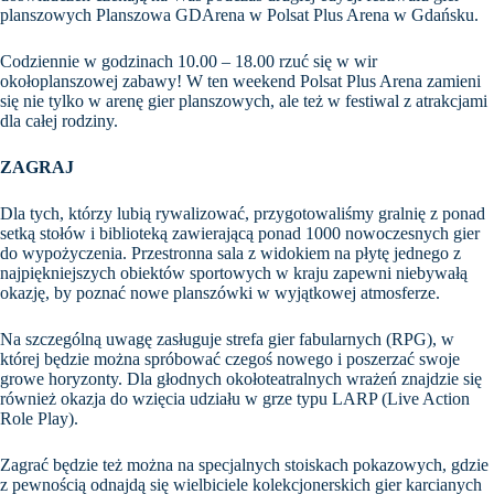
planszowych Planszowa GDArena w Polsat Plus Arena w Gdańsku.
Codziennie w godzinach 10.00 – 18.00 rzuć się w wir
okołoplanszowej zabawy! W ten weekend Polsat Plus Arena zamieni
się nie tylko w arenę gier planszowych, ale też w festiwal z atrakcjami
dla całej rodziny.
ZAGRAJ
Dla tych, którzy lubią rywalizować, przygotowaliśmy gralnię z ponad
setką stołów i biblioteką zawierającą ponad 1000 nowoczesnych gier
do wypożyczenia. Przestronna sala z widokiem na płytę jednego z
najpiękniejszych obiektów sportowych w kraju zapewni niebywałą
okazję, by poznać nowe planszówki w wyjątkowej atmosferze.
Na szczególną uwagę zasługuje strefa gier fabularnych (RPG), w
której będzie można spróbować czegoś nowego i poszerzać swoje
growe horyzonty. Dla głodnych okołoteatralnych wrażeń znajdzie się
również okazja do wzięcia udziału w grze typu LARP (Live Action
Role Play).
Zagrać będzie też można na specjalnych stoiskach pokazowych, gdzie
z pewnością odnajdą się wielbiciele kolekcjonerskich gier karcianych