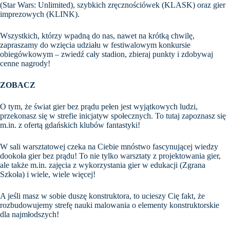
(Star Wars: Unlimited), szybkich zręcznościówek (KLASK) oraz gier
imprezowych (KLINK).
Wszystkich, którzy wpadną do nas, nawet na krótką chwilę,
zapraszamy do wzięcia udziału w festiwalowym konkursie
obiegówkowym – zwiedź cały stadion, zbieraj punkty i zdobywaj
cenne nagrody!
ZOBACZ
O tym, że świat gier bez prądu pełen jest wyjątkowych ludzi,
przekonasz się w strefie inicjatyw społecznych. To tutaj zapoznasz się
m.in. z ofertą gdańskich klubów fantastyki!
W sali warsztatowej czeka na Ciebie mnóstwo fascynującej wiedzy
dookoła gier bez prądu! To nie tylko warsztaty z projektowania gier,
ale także m.in. zajęcia z wykorzystania gier w edukacji (Zgrana
Szkoła) i wiele, wiele więcej!
A jeśli masz w sobie duszę konstruktora, to ucieszy Cię fakt, że
rozbudowujemy strefę nauki malowania o elementy konstruktorskie
dla najmłodszych!