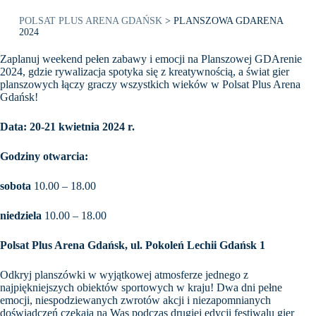
POLSAT PLUS ARENA GDAŃSK
>
PLANSZOWA GDARENA
2024
Zaplanuj weekend pełen zabawy i emocji na Planszowej GDArenie
2024, gdzie rywalizacja spotyka się z kreatywnością, a świat gier
planszowych łączy graczy wszystkich wieków w Polsat Plus Arena
Gdańsk!
Data: 20-21 kwietnia 2024 r.
Godziny otwarcia:
sobota
10.00 – 18.00
niedziela
10.00 – 18.00
Polsat Plus Arena Gdańsk, ul. Pokoleń Lechii Gdańsk 1
Odkryj planszówki w wyjątkowej atmosferze jednego z
najpiękniejszych obiektów sportowych w kraju! Dwa dni pełne
emocji, niespodziewanych zwrotów akcji i niezapomnianych
doświadczeń czekają na Was podczas drugiej edycji festiwalu gier