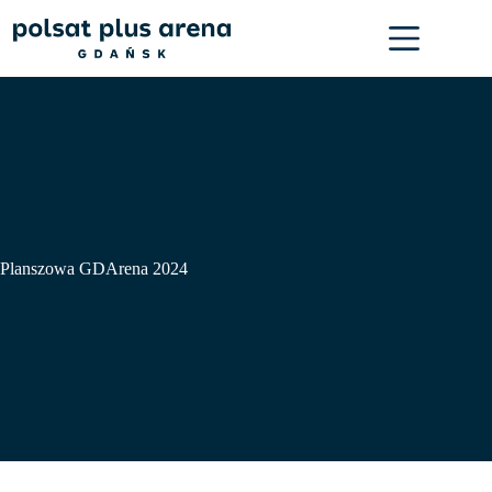
Przejdź
do
treści
Planszowa GDArena 2024