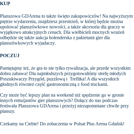
KUP
Planszowa GDArena to także święto zakupowiczów! Na najwyższym
piętrze wydarzenia, znajdziesz przestrzeń, w której będzie można
upolować planszówkowe nowości, a także akcesoria dla graczy w
wyjątkowo atrakcyjnych cenach. Dla wielbicieli mocnych wrażeń
odbędzie się także aukcja holenderska z pakietami gier dla
planszówkowych wyjadaczy.
POCZUJ
Pamiętajmy też, że gra to nie tylko rywalizacja, ale przede wszystkim
dobra zabawa! Dla najmłodszych przygotowaliśmy strefę młodych
Poszukiwaczy Przygód, puzzlową i Treflika! A dla wszystkich
głodnych również część gastronomiczną z food truckami.
Czy może być lepszy plan na weekend niż spędzenie go w gronie
innych entuzjastów gier planszowych? Dołącz do nas podczas
festiwalu Planszowa GDArena i przeżyj niezapomniane chwile przy
planszy.
Czekamy na Ciebie! Do zobaczenia w Polsat Plus Arena Gdańsk!