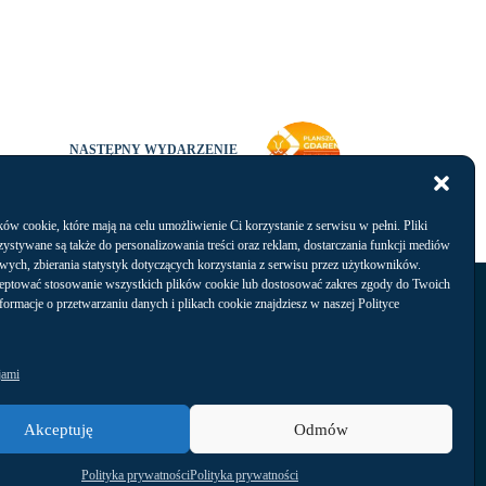
NASTĘPNY
WYDARZENIE
Planszowa GDArena 2024
w cookie, które mają na celu umożliwienie Ci korzystanie z serwisu w pełni. Pliki
ystywane są także do personalizowania treści oraz reklam, dostarczania funkcji mediów
wych, zbierania statystyk dotyczących korzystania z serwisu przez użytkowników.
Kontakt
eptować stosowanie wszystkich plików cookie lub dostosować zakres zgody do Twoich
nformacje o przetwarzaniu danych i plikach cookie znajdziesz w naszej Polityce
jami
Akceptuję
Odmów
Arena Gdańsk Operator Sp. z o.o.,
ul. Pokoleń Lechii Gdańsk 1,
80-560 Gdańsk
Polityka prywatności
Polityka prywatności
tel. +48 58 76 88 422