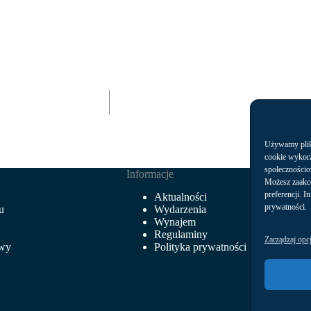
Używamy plikó
cookie wykorz
społecznościo
Informacje
Możesz zaakc
preferencji. I
Aktualności
prywatności.
u
Wydarzenia
Wynajem
Regulaminy
Zarządzaj opc
owy
Polityka prywatności