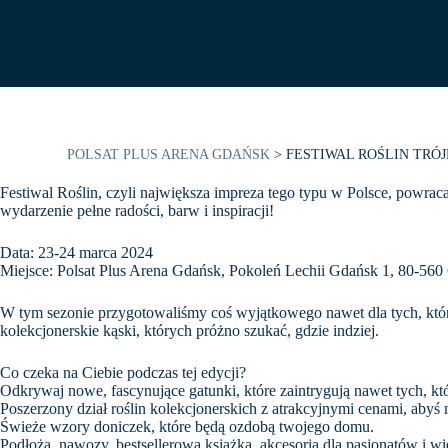
POLSAT PLUS ARENA GDAŃSK
>
FESTIWAL ROŚLIN TRÓ
Festiwal Roślin, czyli największa impreza tego typu w Polsce, powraca
wydarzenie pełne radości, barw i inspiracji!
Data: 23-24 marca 2024
Miejsce: Polsat Plus Arena Gdańsk, Pokoleń Lechii Gdańsk 1, 80-56
W tym sezonie przygotowaliśmy coś wyjątkowego nawet dla tych, którz
kolekcjonerskie kąski, których próżno szukać, gdzie indziej.
Co czeka na Ciebie podczas tej edycji?
Odkrywaj nowe, fascynujące gatunki, które zaintrygują nawet tych, któ
Poszerzony dział roślin kolekcjonerskich z atrakcyjnymi cenami, abyś
Świeże wzory doniczek, które będą ozdobą twojego domu.
Podłoża, nawozy, bestsellerowa książka, akcesoria dla pasjonatów i wi