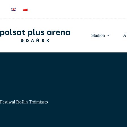
Przejdź
do
treści
Stadion
At
Festiwal Roślin Trójmiasto