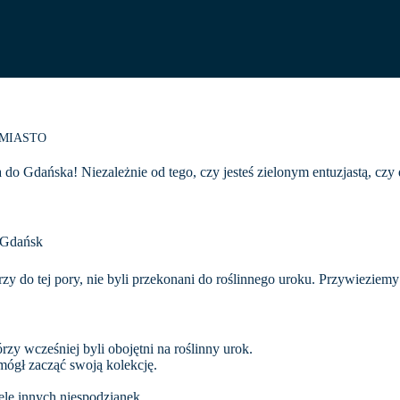
JMIASTO
 do Gdańska! Niezależnie od tego, czy jesteś zielonym entuzjastą, czy
0 Gdańsk
y do tej pory, nie byli przekonani do roślinnego uroku. Przywieziemy
rzy wcześniej byli obojętni na roślinny urok.
 mógł zacząć swoją kolekcję.
ele innych niespodzianek.