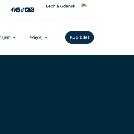
Lechia Gdańsk
najem
Więcej
Kup bilet