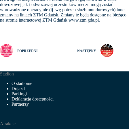
dowozowej jak i odwozowej uczestników meczu mogą zostać
wprowadzone operacyjnie (tj. wg potrzeb służb mundurowych) inne
zmiany na liniach ZTM Gdańsk. Zmiany te będą dostępne na bieżąco
na stronie internetowej ZTM Gdańsk
www.ztm.gda.pl
.
POPRZEDNI
NASTĘPNY
Stadion
O stadionie
Dojazd
Parkingi
Deklaracja dostępności
Partnerzy
Atrakcje