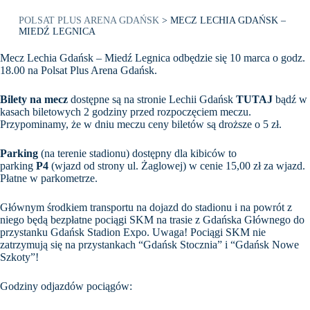
POLSAT PLUS ARENA GDAŃSK
>
MECZ LECHIA GDAŃSK –
MIEDŹ LEGNICA
Mecz Lechia Gdańsk – Miedź Legnica odbędzie się 10 marca o godz.
18.00 na Polsat Plus Arena Gdańsk.
Bilety na mecz
dostępne są na stronie Lechii Gdańsk
TUTAJ
bądź w
kasach biletowych 2 godziny przed rozpoczęciem meczu.
Przypominamy, że w dniu meczu ceny biletów są droższe o 5 zł.
Parking
(na terenie stadionu) dostępny dla kibiców to
parking
P4
(wjazd od strony ul. Żaglowej) w cenie 15,00 zł za wjazd.
Płatne w parkometrze.
Głównym środkiem transportu na dojazd do stadionu i na powrót z
niego będą bezpłatne pociągi SKM na trasie z Gdańska Głównego do
przystanku Gdańsk Stadion Expo. Uwaga! Pociągi SKM nie
zatrzymują się na przystankach “Gdańsk Stocznia” i “Gdańsk Nowe
Szkoty”!
Godziny odjazdów pociągów: