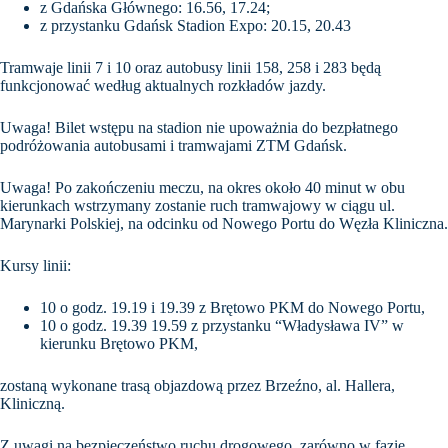
z Gdańska Głównego: 16.56, 17.24;
z przystanku Gdańsk Stadion Expo: 20.15, 20.43
Tramwaje linii 7 i 10 oraz autobusy linii 158, 258 i 283 będą
funkcjonować według aktualnych rozkładów jazdy.
Uwaga! Bilet wstępu na stadion nie upoważnia do bezpłatnego
podróżowania autobusami i tramwajami ZTM Gdańsk.
Uwaga! Po zakończeniu meczu, na okres około 40 minut w obu
kierunkach wstrzymany zostanie ruch tramwajowy w ciągu ul.
Marynarki Polskiej, na odcinku od Nowego Portu do Węzła Kliniczna.
Kursy linii:
10 o godz. 19.19 i 19.39 z Brętowo PKM do Nowego Portu,
10 o godz. 19.39 19.59 z przystanku “Władysława IV” w
kierunku Brętowo PKM,
zostaną wykonane trasą objazdową przez Brzeźno, al. Hallera,
Kliniczną.
Z uwagi na bezpieczeństwo ruchu drogowego, zarówno w fazie