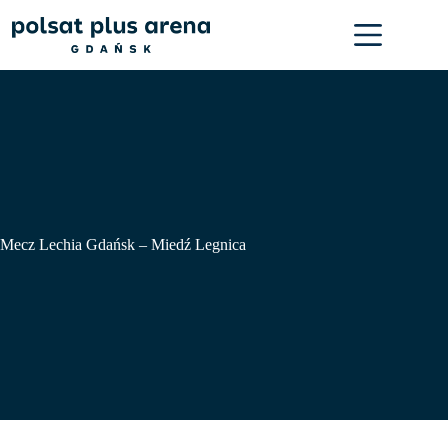
Przejdź
do
treści
Mecz Lechia Gdańsk – Miedź Legnica