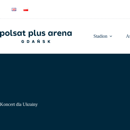
Przejdź
do
treści
Stadion
At
Koncert dla Ukrainy