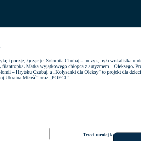
Y
ykę i poezję, łącząc je. Solomiia Chubaj – muzyk, była wokalistka un
a, filantropka. Matka wyjątkowego chłopca z autyzmem – Oleksego. Pre
lomii – Hrytsku Czubaj, a „Kołysanki dla Oleksy” to projekt dla dziec
ubaj.Ukraina.Miłość” oraz „POECI”.
Trzeci turniej kwalifikacyj