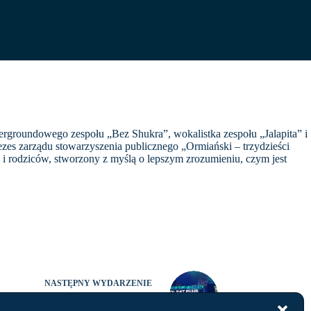
dergroundowego zespołu „Bez Shukra”, wokalistka zespołu „Jalapita” i
zes zarządu stowarzyszenia publicznego „Ormiański – trzydzieści
i i rodziców, stworzony z myślą o lepszym zrozumieniu, czym jest
NASTĘPNY
WYDARZENIE
ny PKO BP Ekstraklasa Games Open w
Gdańsku