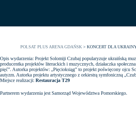
POLSAT PLUS ARENA GDAŃSK
>
KONCERT DLA UKRAIN
Opis wydarzenia: Projekt Solomiji Czubaj popularyzuje ukraińską muz
producentka projektów literackich i muzycznych, działaczka społeczn
pięć”. Autorka projektów: „Pięcioksiąg” to projekt poświęcony ojcu So
autyzm. Autorka projektu artystycznego z orkiestrą symfoniczną „Cz
Miejsce realizacji:
Restauracja T29
Partnerem wydarzenia jest Samorząd Województwa Pomorskiego.