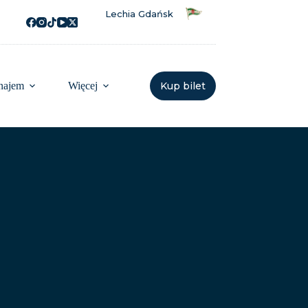
Lechia Gdańsk
najem
Więcej
Kup bilet