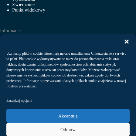
Zwiedzanie
Punkt widokowy
Informacje
Aktualności
Wydarzenia
Wynajem
Używamy plików cookie, które mają na celu umożliwienie Ci korzystanie z serwisu
Regulaminy
w pełni. Pliki cookie wykorzystywane są także do personalizowania treści oraz
Polityka prywatności
reklam, dostarczania funkcji mediów społecznościowych, zbierania statystyk
dotyczących korzystania z serwisu przez użytkowników. Możesz zaakceptować
stosowanie wszystkich plików cookie lub dostosować zakres zgody do Twoich
preferencji. Informacje o przetwarzaniu danych i plikach cookie znajdziesz w naszej
Kontakt
Polityce prywatności.
Zarządzaj opcjami
Akceptuję
Arena Gdańsk Operator Sp. z o.o.,
Odmów
ul. Pokoleń Lechii Gdańsk 1,