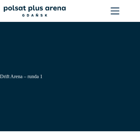
Przejdź
do
treści
Drift Arena – runda 1