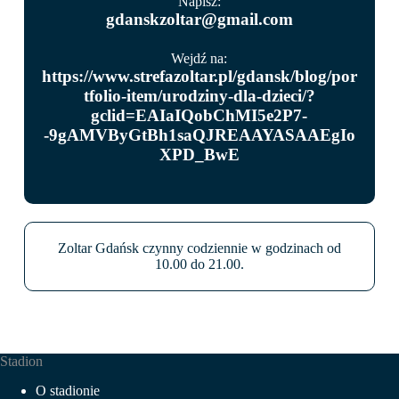
Napisz:
gdanskzoltar@gmail.com
Wejdź na:
https://www.strefazoltar.pl/gdansk/blog/por
tfolio-item/urodziny-dla-dzieci/?
gclid=EAIaIQobChMI5e2P7-
-9gAMVByGtBh1saQJREAAYASAAEgIo
XPD_BwE
Zoltar Gdańsk czynny codziennie w godzinach od
10.00 do 21.00.
Stadion
O stadionie