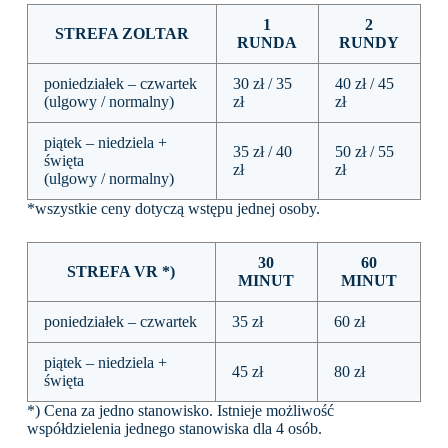
1
2
STREFA ZOLTAR
RUNDA
RUNDY
poniedziałek – czwartek
30 zł / 35
40 zł / 45
(ulgowy / normalny)
zł
zł
piątek – niedziela +
35 zł / 40
50 zł / 55
święta
zł
zł
(ulgowy / normalny)
*wszystkie ceny dotyczą wstępu jednej osoby.
30
60
STREFA VR *)
MINUT
MINUT
poniedziałek – czwartek
35 zł
60 zł
piątek – niedziela +
45 zł
80 zł
święta
*) Cena za jedno stanowisko. Istnieje możliwość
współdzielenia jednego stanowiska dla 4 osób.