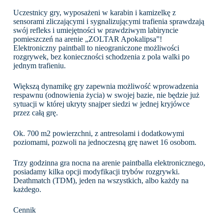
Uczestnicy gry, wyposażeni w karabin i kamizelkę z
sensorami zliczającymi i sygnalizującymi trafienia sprawdzają
swój refleks i umiejętności w prawdziwym labiryncie
pomieszczeń na arenie „ZOLTAR Apokalipsa”!
Elektroniczny paintball to nieograniczone możliwości
rozgrywek, bez konieczności schodzenia z pola walki po
jednym trafieniu.
Większą dynamikę gry zapewnia możliwość wprowadzenia
respawnu (odnowienia życia) w swojej bazie, nie będzie już
sytuacji w której ukryty snajper siedzi w jednej kryjówce
przez całą grę.
Ok. 700 m2 powierzchni, z antresolami i dodatkowymi
poziomami, pozwoli na jednoczesną grę nawet 16 osobom.
Trzy godzinna gra nocna na arenie paintballa elektronicznego,
posiadamy kilka opcji modyfikacji trybów rozgrywki.
Deathmatch (TDM), jeden na wszystkich, albo każdy na
każdego.
Cennik