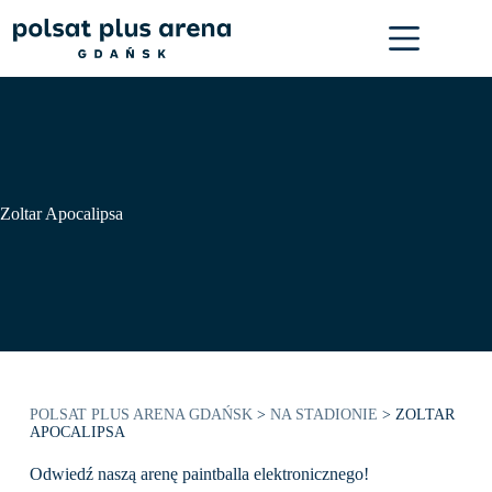
Przejdź
do
treści
Zoltar Apocalipsa
POLSAT PLUS ARENA GDAŃSK
>
NA STADIONIE
>
ZOLTAR
APOCALIPSA
Odwiedź naszą arenę paintballa elektronicznego!