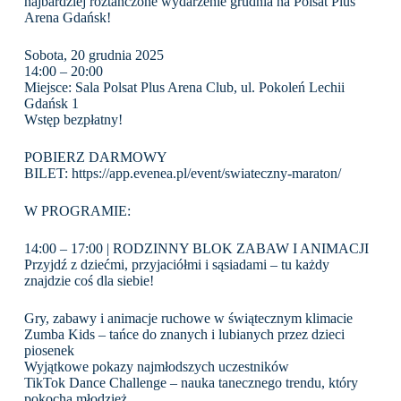
najbardziej roztańczone wydarzenie grudnia na Polsat Plus
Arena Gdańsk!
Sobota, 20 grudnia 2025
14:00 – 20:00
Miejsce: Sala Polsat Plus Arena Club, ul. Pokoleń Lechii
Gdańsk 1
Wstęp bezpłatny!
POBIERZ DARMOWY
BILET:
https://app.evenea.pl/event/swiateczny-maraton/
W PROGRAMIE:
14:00 – 17:00 | RODZINNY BLOK ZABAW I ANIMACJI
Przyjdź z dziećmi, przyjaciółmi i sąsiadami – tu każdy
znajdzie coś dla siebie!
Gry, zabawy i animacje ruchowe w świątecznym klimacie
Zumba Kids – tańce do znanych i lubianych przez dzieci
piosenek
Wyjątkowe pokazy najmłodszych uczestników
TikTok Dance Challenge – nauka tanecznego trendu, który
pokocha młodzież