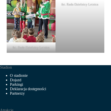
fot. Rada Dzielnicy Letnica
fot. Rada Dzielnicy Letnica
Stadion
O stadionie
Dojazd
Parkingi
Deklaracja dostępności
Partnerzy
Atrakcje