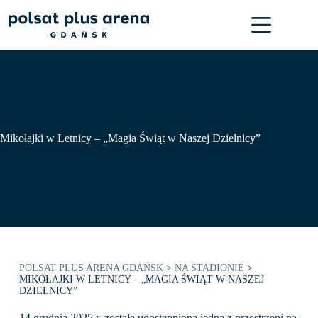
Przejdź
do
treści
Mikołajki w Letnicy – „Magia Świąt w Naszej Dzielnicy”
POLSAT PLUS ARENA GDAŃSK
>
NA STADIONIE
>
MIKOŁAJKI W LETNICY – „MAGIA ŚWIĄT W NASZEJ
DZIELNICY”
14 grudnia 2025 r. została udostępniona jedna z przestrzeni na