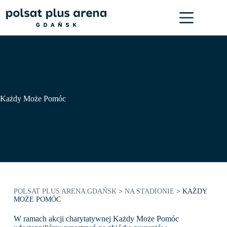
Przejdź
do
treści
Każdy Może Pomóc
POLSAT PLUS ARENA GDAŃSK
>
NA STADIONIE
>
KAŻDY
MOŻE POMÓC
W ramach akcji charytatywnej Każdy Może Pomóc