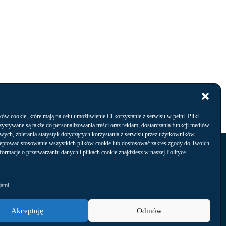
w cookie, które mają na celu umożliwienie Ci korzystanie z serwisu w pełni. Pliki
ystywane są także do personalizowania treści oraz reklam, dostarczania funkcji mediów
wych, zbierania statystyk dotyczących korzystania z serwisu przez użytkowników.
Kontakt
eptować stosowanie wszystkich plików cookie lub dostosować zakres zgody do Twoich
nformacje o przetwarzaniu danych i plikach cookie znajdziesz w naszej Polityce
jami
Akceptuję
Odmów
Arena Gdańsk Operator Sp. z o.o.,
ul. Pokoleń Lechii Gdańsk 1,