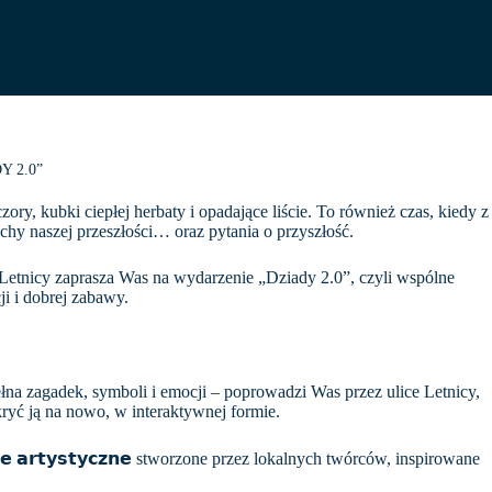
Y 2.0”
ory, kubki ciepłej herbaty i opadające liście. To również czas, kiedy z
chy naszej przeszłości… oraz pytania o przyszłość.
Letnicy zaprasza Was na wydarzenie „Dziady 2.0”, czyli wspólne
i i dobrej zabawy.
pełna zagadek, symboli i emocji – poprowadzi Was przez ulice Letnicy,
kryć ją na nowo, w interaktywnej formie.
𝗷𝗲 𝗮𝗿𝘁𝘆𝘀𝘁𝘆𝗰𝘇𝗻𝗲 stworzone przez lokalnych twórców, inspirowane