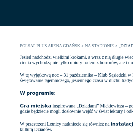
POLSAT PLUS ARENA GDAŃSK
>
NA STADIONIE
>
„DZIAD
Jesień nadchodzi wielkimi krokami, a wraz z nią długie wiecz
cienia wychodzą nie tylko upiory rodem z horrorów, ale i du
W tę wyjątkową noc – 31 października – Klub Sąsiedzki w 
świętowanie tajemniczego, jesiennego czasu w duchu tradycj
𝗪 𝗽𝗿𝗼𝗴𝗿𝗮𝗺𝗶𝗲:
𝗚𝗿𝗮 𝗺𝗶𝗲𝗷𝘀𝗸𝗮 inspirowana „Dziadami” Mickiewicza – 
gdzie będziecie mogli dosłownie wejść w świat lektury i od
W przestrzeni Letnicy natkniecie się również na 𝗶𝗻𝘀𝘁𝗮𝗹𝗮𝗰
kulturą Dziadów.