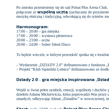
Po zmroku przeniesiemy się do sali Polsat Plus Arena Club, gdz
połączone ze 𝘄𝘀𝗽𝗼́𝗹𝗻𝗮̨ 𝘂𝗰𝘇𝘁𝗮̨ (zachęcamy do przyni
muzykę etniczną i tradycyjną, odwołującą się do rytmów n
𝗛𝗮𝗿𝗺𝗼𝗻𝗼𝗴𝗿𝗮𝗺:
17:00 – 20:00 – gra miejska
17:00 – 20:00 – wystawa plenerowa
20:00 – 23:00 – uczta
20:00 – 24:00 – Sober Silent Disco
To będzie wieczór, w którym przeszłość spotka się z teraźni
– Wydarzenie „DZIADY 2.0” dofinansowano z funduszu „
– Projekt “Klub Sąsiedzki Letnica” dofinansowano ze śro
𝗗𝘇𝗶𝗮𝗱𝘆 𝟮.𝟬 – 𝗴𝗿𝗮 𝗺𝗶𝗲𝗷𝘀𝗸𝗮 𝗶𝗻𝘀𝗽𝗶𝗿𝗼𝘄𝗮𝗻𝗮 „𝗗𝘇𝗶𝗮
Wejdź w świat pełen symboli, emocji, wspólnoty i duchów p
dziełem Adama Mickiewicza, która poprowadzi Was przez u
zmarłych, odkrywając klimat „Dziadów” w nowoczesnej, in