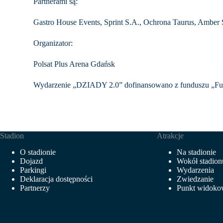
Partnerami są:
Gastro House Events
,
Sprint S.A.
,
Ochrona Taurus
,
Amber 
Organizator:
Polsat Plus Arena Gdańsk
Wydarzenie „DZIADY 2.0” dofinansowano z funduszu „Fu
Stadion
Atrakcje
O stadionie
Na stadionie
Dojazd
Wokół stadion
Parkingi
Wydarzenia
Deklaracja dostępności
Zwiedzanie
Partnerzy
Punkt widok