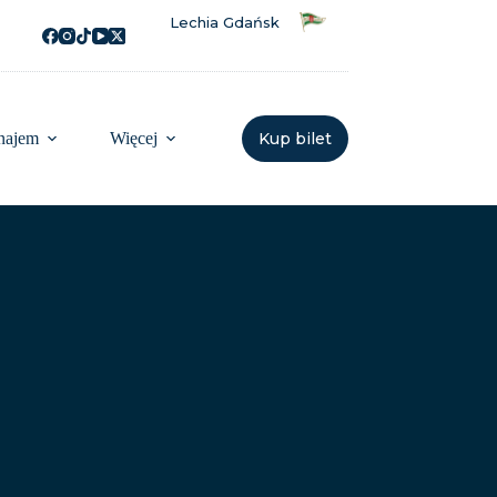
Lechia Gdańsk
najem
Więcej
Kup bilet