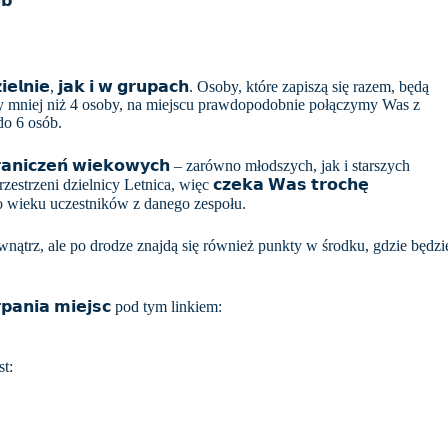
𝗯
𝗻𝗶𝗲, 𝗷𝗮𝗸 𝗶 𝘄 𝗴𝗿𝘂𝗽𝗮𝗰𝗵. Osoby, które zapiszą się razem, będą
zy mniej niż 4 osoby, na miejscu prawdopodobnie połączymy Was z
do 6 osób.
𝗴𝗿𝗮𝗻𝗶𝗰𝘇𝗲𝗻́ 𝘄𝗶𝗲𝗸𝗼𝘄𝘆𝗰𝗵 – zarówno młodszych, jak i starszych
rzeni dzielnicy Letnica, więc 𝗰𝘇𝗲𝗸𝗮 𝗪𝗮𝘀 𝘁𝗿𝗼𝗰𝗵𝗲̨
 do wieku uczestników z danego zespołu.
ewnątrz, ale po drodze znajdą się również punkty w środku, gdzie będzi
𝗽𝗮𝗻𝗶𝗮 𝗺𝗶𝗲𝗷𝘀𝗰 pod tym linkiem:
t: