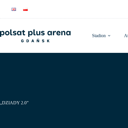
Przejdź
do
treści
Stadion
At
„DZIADY 2.0”