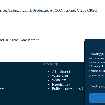
Side
, Amlux,
Trawnik Producent
, APCOA Parking,
Grupa GPEC
ndusz Arena Gdańszczan”.
Używamy plikó
cookie wykorz
społecznościo
Informacje
Możesz zaakc
preferencji. I
Aktualności
prywatności.
u
Wydarzenia
Wynajem
Regulaminy
Zarządzaj opc
owy
Polityka prywatności