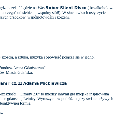
ie czekać będzie na Was 𝗦𝗼𝗯𝗲𝗿 𝗦𝗶𝗹𝗲𝗻𝘁 𝗗𝗶𝘀𝗰𝗼 ( bezalkoholow
esienia czegoś od siebie na wspólny stół!). W słuchawkach usłyszycie
aszych przodków, wspólnotowości i korzeni.
ejszością, a sztuka, muzyka i opowieść połączą się w jedno.
Fundusz Arena Gdańszczan”.
dków Miasta Gdańska.
𝗮𝗺𝗶” 𝗰𝘇. 𝗜𝗜 𝗔𝗱𝗮𝗺𝗮 𝗠𝗶𝗰𝗸𝗶𝗲𝘄𝗶𝗰𝘇𝗮
rzeszłości! „Dziady 2.0” to między innymi gra miejska inspirowana
lice gdańskiej Letnicy. Wyruszycie w podróż między światem żywych
teraktywnej formie.