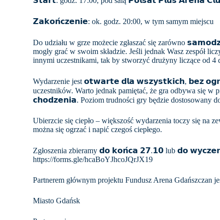
𝗦𝘁𝗮𝗿𝘁: godz. 17:00, pod salą 𝗣𝗼𝗹𝘀𝗮𝘁 𝗣𝗹𝘂𝘀 𝗔𝗿𝗲𝗻𝗮 𝗖𝗹
𝗭𝗮𝗸𝗼𝗻́𝗰𝘇𝗲𝗻𝗶𝗲: ok. godz. 20:00, w tym samym miejscu
Do udziału w grze możecie zgłaszać się zarówno 𝘀𝗮𝗺𝗼𝗱𝘇𝗶𝗲
mogły grać w swoim składzie. Jeśli jednak Wasz zespół lic
innymi uczestnikami, tak by stworzyć drużyny liczące od 4 
Wydarzenie jest 𝗼𝘁𝘄𝗮𝗿𝘁𝗲 𝗱𝗹𝗮 𝘄𝘀𝘇𝘆𝘀𝘁𝗸𝗶𝗰𝗵, 𝗯𝗲𝘇 𝗼
uczestników. Warto jednak pamiętać, że gra odbywa się w przest
𝗰𝗵𝗼𝗱𝘇𝗲𝗻𝗶𝗮. Poziom trudności gry będzie dostosowany
Ubierzcie się ciepło – większość wydarzenia toczy się na z
można się ogrzać i napić czegoś ciepłego.
Zgłoszenia zbieramy 𝗱𝗼 𝗸𝗼𝗻́𝗰𝗮 𝟮𝟳.𝟭𝟬 lub 𝗱𝗼 𝘄𝘆𝗰𝘇𝗲𝗿
https://forms.gle/hcaBoYJhcoJQrJX19
Partnerem głównym projektu Fundusz Arena Gdańszczan jes
Miasto Gdańsk