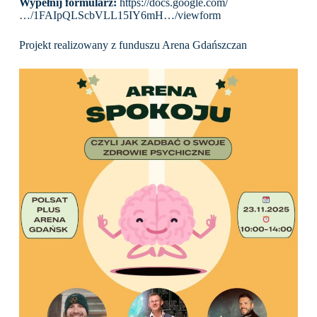
Wypełnij formularz:
https://docs.google.com/
…/1FAIpQLScbVLL15IY6mH…/viewform
Projekt realizowany z funduszu Arena Gdańszczan