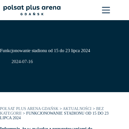
Przejdź
do
treści
Funkcjonowanie stadionu od 15 do 23 lipca 2024
2024-07-16
POLSAT PLUS ARENA GDAŃSK
>
AKTUALNOŚCI
>
BEZ
KATEGORII
>
FUNKCJONOWANIE STADIONU OD 15 DO 23
LIPCA 2024
Informuje, że w związku z przygotowaniami do