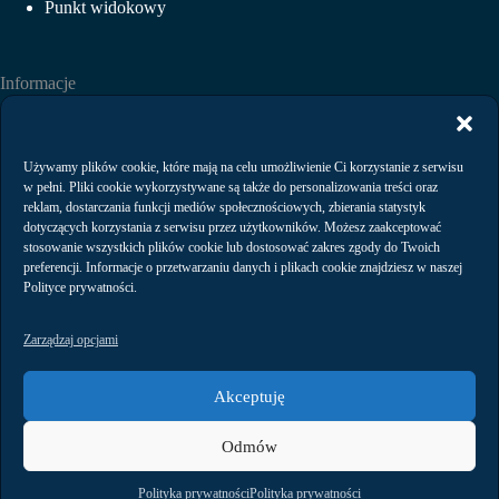
Punkt widokowy
Informacje
Aktualności
Wydarzenia
Wynajem
Używamy plików cookie, które mają na celu umożliwienie Ci korzystanie z serwisu
Regulaminy
w pełni. Pliki cookie wykorzystywane są także do personalizowania treści oraz
Polityka prywatności
reklam, dostarczania funkcji mediów społecznościowych, zbierania statystyk
dotyczących korzystania z serwisu przez użytkowników. Możesz zaakceptować
stosowanie wszystkich plików cookie lub dostosować zakres zgody do Twoich
preferencji. Informacje o przetwarzaniu danych i plikach cookie znajdziesz w naszej
Kontakt
Polityce prywatności.
Zarządzaj opcjami
Akceptuję
Arena Gdańsk Operator Sp. z o.o.,
Odmów
ul. Pokoleń Lechii Gdańsk 1,
80-560 Gdańsk
tel. +48 58 76 88 422
Polityka prywatności
Polityka prywatności