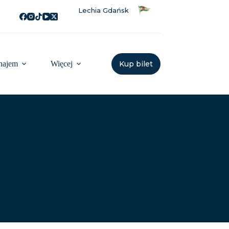
Lechia Gdańsk
najem
Więcej
Kup bilet