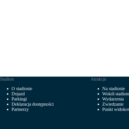
Stadion
Atrakcje
O stadionie
Na stadionie
Dojazd
Wokół stadion
Parkingi
Wydarzenia
Deklaracja dostępności
Zwiedzanie
Partnerzy
Punkt widok