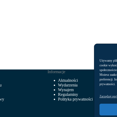
Używamy plikó
cookie wykorz
społecznościo
Informacje
Możesz zaakc
preferencji. I
Aktualności
prywatności.
u
Wydarzenia
Wynajem
Regulaminy
Zarządzaj opc
owy
Polityka prywatności