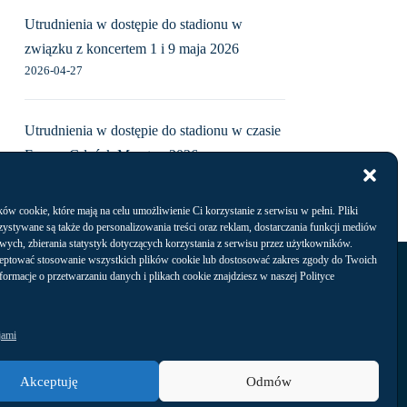
Utrudnienia w dostępie do stadionu w
związku z koncertem 1 i 9 maja 2026
2026-04-27
Utrudnienia w dostępie do stadionu w czasie
Energa Gdańsk Maraton 2026
2026-04-07
w cookie, które mają na celu umożliwienie Ci korzystanie z serwisu w pełni. Pliki
ystywane są także do personalizowania treści oraz reklam, dostarczania funkcji mediów
wych, zbierania statystyk dotyczących korzystania z serwisu przez użytkowników.
Kontakt
eptować stosowanie wszystkich plików cookie lub dostosować zakres zgody do Twoich
nformacje o przetwarzaniu danych i plikach cookie znajdziesz w naszej Polityce
jami
Akceptuję
Odmów
Arena Gdańsk Operator Sp. z o.o.,
ul. Pokoleń Lechii Gdańsk 1,