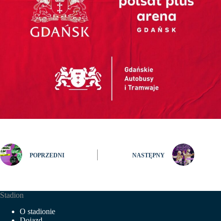
POPRZEDNI
NASTĘPNY
Stadion
O stadionie
Dojazd