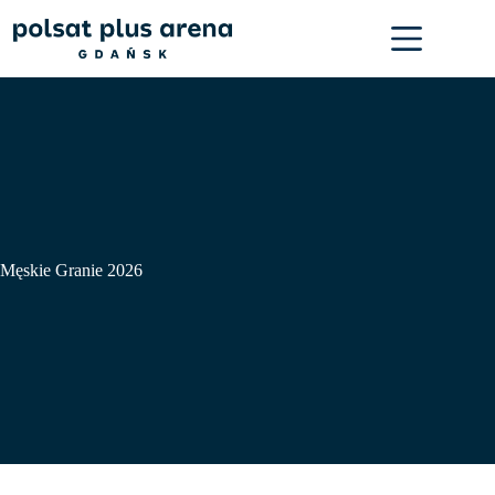
Przejdź
do
treści
Męskie Granie 2026