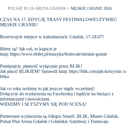
POLSAT PLUS ARENA GDAŃSK
>
MĘSKIE GRANIE 2026
CZAS NA 17. EDYCJĘ TRASY FESTIWALOWEJ ŻYWIEC
MĘSKIE GRANIE!
Rezerwujcie miejsce w kalendarzach: Gdańsk, 17-18.07!
Bilety są? Jak coś, to kupicie je
tutaj:
https://www.ebilet.pl/muzyka/festiwale/meskie-granie
Pamiętajcie, płatność wyłącznie przez BLIK!
Jak płacić BLIKIEM? Sprawdź tutaj:
https://blik.com/jak-korzystac-z-
blika
Jak co roku zrobimy to jak jeszcze nigdy wcześniej!
Dołączcie do wydarzenia na Facebooku i bądźcie na bieżąco z
informacjami i nowościami.
WIDZIMY I SŁYSZYMY SIĘ POD SCENĄ!
Partnerami wydarzenia są Allegro Smart!, BLIK, Miasto Gdańsk,
Polsat Plus Arena Gdańsk i Gdańskie Autobusy i Tramwaje.