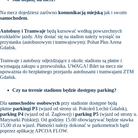
Na mecz dojedziesz zarówno
komunikacją miejską
jak i swoim
samochodem
.
Autobusy i Tramwaje
będą kursować według powszechnych
rozkładów jazdy. Aby dostać się na stadion należy wysiąść na
przystanku (autobusowym i tramwajowym): Polsat Plus Arena
Gdańsk.
Tramwaje i autobusy odjeżdżające z okolic stadionu są płatne i
wymagają zakupu u przewoźnika. UWAGA! Bilet na mecz nie
upoważnia do bezpłatnego przejazdu autobusami i tramwajami ZTM
Gdańsk.
Czy na terenie stadionu będzie dostępny parking?
Dla
samochodów osobowych
przy stadionie dostępne będą
płatne
parkingi P3
(wjazd od strony ul. Pokoleń Lechii Gdańsk),
parking P4
(wjazd od ul. Żaglowej) i
parking P5
(wjazd od strony u.
Marynarki Polskiej). Od godziny 15.00 obowiązywać będzie stawka
15,00 zł za wjazd. Płatności należy dokonać w parkometrach bądź
poprzez aplikację APCOA FLOW.