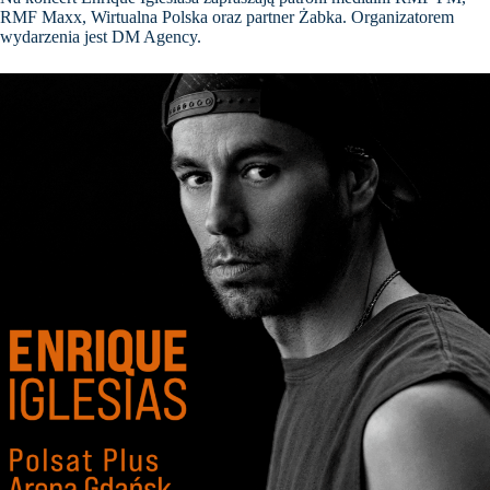
RMF Maxx, Wirtualna Polska oraz partner Żabka. Organizatorem
wydarzenia jest DM Agency.