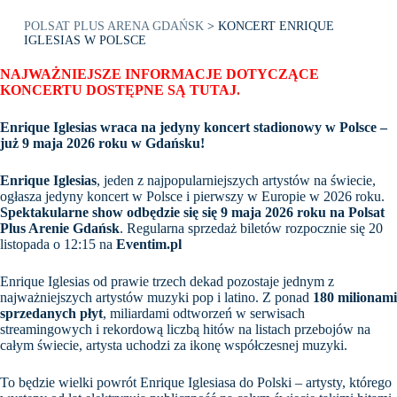
POLSAT PLUS ARENA GDAŃSK
>
KONCERT ENRIQUE
IGLESIAS W POLSCE
NAJWAŻNIEJSZE INFORMACJE DOTYCZĄCE
KONCERTU DOSTĘPNE SĄ TUTAJ
.
Enrique Iglesias wraca na jedyny koncert stadionowy w Polsce –
już 9 maja 2026 roku w Gdańsku!
Enrique Iglesias
, jeden z najpopularniejszych artystów na świecie,
ogłasza jedyny koncert w Polsce i pierwszy w Europie w 2026 roku.
Spektakularne show odbędzie się się 9 maja 2026 roku na Polsat
Plus Arenie Gdańsk
. Regularna sprzedaż biletów rozpocznie się 20
listopada o 12:15 na
Eventim.pl
Enrique Iglesias od prawie trzech dekad pozostaje jednym z
najważniejszych artystów muzyki pop i latino. Z ponad
180 milionami
sprzedanych płyt
, miliardami odtworzeń w serwisach
streamingowych i rekordową liczbą hitów na listach przebojów na
całym świecie, artysta uchodzi za ikonę współczesnej muzyki.
To będzie wielki powrót Enrique Iglesiasa do Polski – artysty, którego