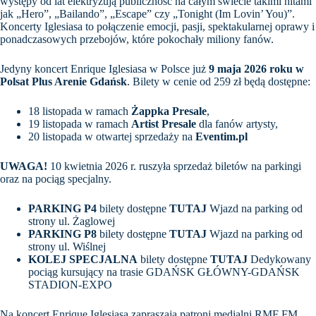
występy od lat elektryzują publiczność na całym świecie takimi hitami
jak „Hero”, „Bailando”, „Escape” czy „Tonight (Im Lovin’ You)”.
Koncerty Iglesiasa to połączenie emocji, pasji, spektakularnej oprawy i
ponadczasowych przebojów, które pokochały miliony fanów.
Jedyny koncert Enrique Iglesiasa w Polsce już
9 maja 2026 roku w
Polsat Plus Arenie Gdańsk
. Bilety w cenie od 259 zł będą dostępne:
18 listopada w ramach
Żappka Presale
,
19 listopada w ramach
Artist Presale
dla fanów artysty,
20 listopada w otwartej sprzedaży na
Eventim.pl
UWAGA!
10 kwietnia 2026 r. ruszyła sprzedaż biletów na parkingi
oraz na pociąg specjalny.
PARKING P4
bilety dostępne
TUTAJ
Wjazd na parking od
strony ul. Żaglowej
PARKING P8
bilety dostępne
TUTAJ
Wjazd na parking od
strony ul. Wiślnej
KOLEJ SPECJALNA
bilety dostępne
TUTAJ
Dedykowany
pociąg kursujący na trasie GDAŃSK GŁÓWNY-GDAŃSK
STADION-EXPO
Na koncert Enrique Iglesiasa zapraszają patroni medialni RMF FM,