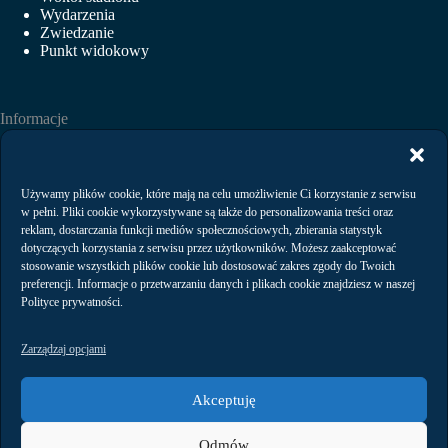
Wydarzenia
Zwiedzanie
Punkt widokowy
Informacje
Aktualności
Wydarzenia
Wynajem
Używamy plików cookie, które mają na celu umożliwienie Ci korzystanie z serwisu
Regulaminy
w pełni. Pliki cookie wykorzystywane są także do personalizowania treści oraz
Polityka prywatności
reklam, dostarczania funkcji mediów społecznościowych, zbierania statystyk
dotyczących korzystania z serwisu przez użytkowników. Możesz zaakceptować
stosowanie wszystkich plików cookie lub dostosować zakres zgody do Twoich
preferencji. Informacje o przetwarzaniu danych i plikach cookie znajdziesz w naszej
Kontakt
Polityce prywatności.
Zarządzaj opcjami
Akceptuję
Arena Gdańsk Operator Sp. z o.o.,
Odmów